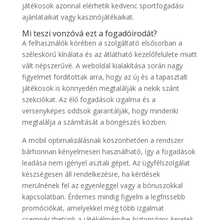
játékosok azonnal elérhetik kedvenc sportfogadási
ajánlataikat vagy kaszinójátékaikat.
Mi teszi vonzóvá ezt a fogadóirodát?
A felhasználók körében a szolgáltató elsősorban a
széleskörű kínálata és az átlátható kezelőfelülete miatt
vált népszerűvé. A weboldal kialakítása során nagy
figyelmet fordítottak arra, hogy az új és a tapasztalt
játékosok is könnyedén megtalálják a nekik szánt
szekciókat. Az élő fogadások izgalma és a
versenyképes oddsok garantálják, hogy mindenki
megtalálja a számítását a böngészés közben.
A mobil optimalizálásnak köszönhetően a rendszer
bárhonnan kényelmesen használható, így a fogadások
leadása nem igényel asztali gépet. Az ügyfélszolgálat
készségesen áll rendelkezésre, ha kérdések
merülnének fel az egyenleggel vagy a bónuszokkal
kapcsolatban. Érdemes mindig figyelni a legfrissebb
promóciókat, amelyekkel még több izgalmat
csempészhetünk a játékélménybe
biztonságos keretek