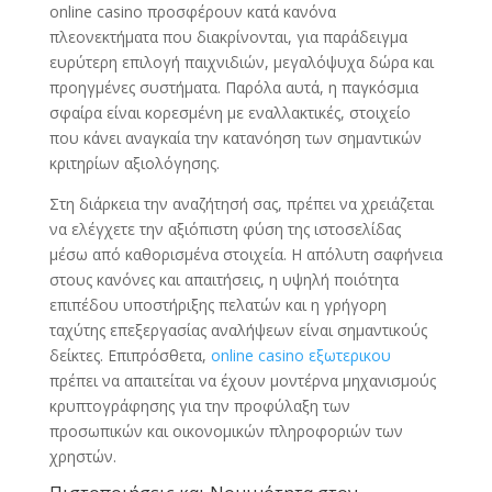
online casino προσφέρουν κατά κανόνα
πλεονεκτήματα που διακρίνονται, για παράδειγμα
ευρύτερη επιλογή παιχνιδιών, μεγαλόψυχα δώρα και
προηγμένες συστήματα. Παρόλα αυτά, η παγκόσμια
σφαίρα είναι κορεσμένη με εναλλακτικές, στοιχείο
που κάνει αναγκαία την κατανόηση των σημαντικών
κριτηρίων αξιολόγησης.
Στη διάρκεια την αναζήτησή σας, πρέπει να χρειάζεται
να ελέγχετε την αξιόπιστη φύση της ιστοσελίδας
μέσω από καθορισμένα στοιχεία. Η απόλυτη σαφήνεια
στους κανόνες και απαιτήσεις, η υψηλή ποιότητα
επιπέδου υποστήριξης πελατών και η γρήγορη
ταχύτης επεξεργασίας αναλήψεων είναι σημαντικούς
δείκτες. Επιπρόσθετα,
online casino εξωτερικου
πρέπει να απαιτείται να έχουν μοντέρνα μηχανισμούς
κρυπτογράφησης για την προφύλαξη των
προσωπικών και οικονομικών πληροφοριών των
χρηστών.