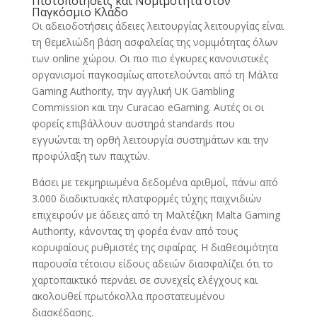
Πιστοποιήσεις και Νομιμότητα στον
Παγκόσμιο Κλάδο
Οι αδειοδοτήσεις άδειες λειτουργίας λειτουργίας είναι
τη θεμελιώδη βάση ασφαλείας της νομιμότητας όλων
των online χώρου. Οι πιο πιο έγκυρες κανονιστικές
οργανισμοί παγκοσμίως αποτελούνται από τη Μάλτα
Gaming Authority, την αγγλική UK Gambling
Commission και την Curacao eGaming. Αυτές οι οι
φορείς επιβάλλουν αυστηρά standards που
εγγυώνται τη ορθή λειτουργία συστημάτων και την
προφύλαξη των παιχτών.
Βάσει με τεκμηριωμένα δεδομένα αριθμοί, πάνω από
3.000 διαδικτυακές πλατφορμές τύχης παιχνιδιών
επιχειρούν με άδειες από τη Μαλτέζικη Malta Gaming
Authority, κάνοντας τη φορέα έναν από τους
κορυφαίους ρυθμιστές της σφαίρας. Η διαθεσιμότητα
παρουσία τέτοιου είδους αδειών διασφαλίζει ότι το
χαρτοπαικτικό περνάει σε συνεχείς ελέγχους και
ακολουθεί πρωτόκολλα προστατευμένου
διασκέδασης.