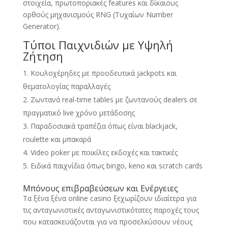
στοιχεία, πρωτοποριακές features και δίκαιους
ορθούς μηχανισμούς RNG (Τυχαίων Number
Generator).
Τύποι Παιχνιδιών με Υψηλή
Ζήτηση
Κουλοχέρηδες με προοδευτικά jackpots και
θεματολογίας παραλλαγές
Ζωντανά real-time tables με ζωντανούς dealers σε
πραγματικό live χρόνο μετάδοσης
Παραδοσιακά τραπέζια όπως είναι blackjack,
roulette και μπακαρά
Video poker με ποικίλες εκδοχές και τακτικές
Ειδικά παιχνίδια όπως bingo, keno και scratch cards
Μπόνους επιβραβεύσεων και Ενέργειες
Τα ξένα ξένα online casino ξεχωρίζουν ιδιαίτερα για
τις ανταγωνιστικές ανταγωνιστικότατες παροχές τους
που κατασκευάζονται για να προσελκύσουν νέους