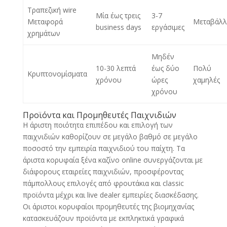
Τραπεζική wire
Μία έως τρεις
3-7
Μεταφορά
Μεταβάλλ
business days
εργάσιμες
χρημάτων
Μηδέν
10-30 λεπτά
έως δύο
Πολύ
Κρυπτονομίσματα
χρόνου
ώρες
χαμηλές
χρόνου
Προϊόντα και Προμηθευτές Παιχνιδιών
Η άριστη ποιότητα επιπέδου και επιλογή των
παιχνιδιών καθορίζουν σε μεγάλο βαθμό σε μεγάλο
ποσοστό την εμπειρία παιχνιδιού του παίχτη. Τα
άριστα κορυφαία ξένα καζίνο online συνεργάζονται με
διάφορους εταιρείες παιχνιδιών, προσφέροντας
πάμπολλους επιλογές από φρουτάκια και classic
προϊόντα μέχρι και live dealer εμπειρίες διασκέδασης.
Οι άριστοι κορυφαίοι προμηθευτές της βιομηχανίας
κατασκευάζουν προϊόντα με εκπληκτικά γραφικά