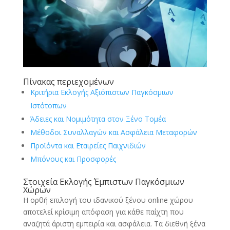
Πίνακας περιεχομένων
Κριτήρια Εκλογής Αξιόπιστων Παγκόσμιων
Ιστότοπων
Άδειες και Νομιμότητα στον Ξένο Τομέα
Μέθοδοι Συναλλαγών και Ασφάλεια Μεταφορών
Προϊόντα και Εταιρείες Παιχνιδιών
Μπόνους και Προσφορές
Στοιχεία Εκλογής Έμπιστων Παγκόσμιων
Χώρων
Η ορθή επιλογή του ιδανικού ξένου online χώρου
αποτελεί κρίσιμη απόφαση για κάθε παίχτη που
αναζητά άριστη εμπειρία και ασφάλεια. Τα διεθνή ξένα