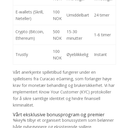
E-wallets (Skrill,
100
Umiddelbart
24 timer
Neteller)
NOK
Crypto (Bitcoin,
500
15-30
1-6 timer
Ethereum)
NOK
minutter
100
Trustly
Øyeblikkelig
Instant
NOK
Vårt anerkjente spilletilbud fungerer under en
spillelisens fra Curacao eGaming, som forlanger høye
krav for monetær behandling og brukersikkerhet. Vi har
implementert Know Your Customer (KYC) protokoller
for å sikre samtlige identitet og hindre finansiell
kriminalitet.
Vårt eksklusive bonusprogram og premier
%key% tilbyr et organisert bonussystem som belønner
både nybegynnere og eksisterende spillere.