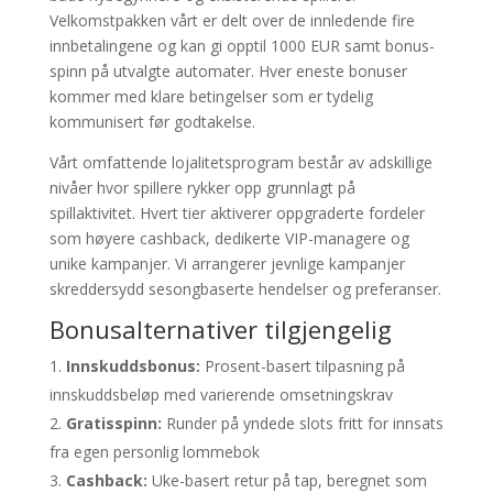
Velkomstpakken vårt er delt over de innledende fire
innbetalingene og kan gi opptil 1000 EUR samt bonus-
spinn på utvalgte automater. Hver eneste bonuser
kommer med klare betingelser som er tydelig
kommunisert før godtakelse.
Vårt omfattende lojalitetsprogram består av adskillige
nivåer hvor spillere rykker opp grunnlagt på
spillaktivitet. Hvert tier aktiverer oppgraderte fordeler
som høyere cashback, dedikerte VIP-managere og
unike kampanjer. Vi arrangerer jevnlige kampanjer
skreddersydd sesongbaserte hendelser og preferanser.
Bonusalternativer tilgjengelig
Innskuddsbonus:
Prosent-basert tilpasning på
innskuddsbeløp med varierende omsetningskrav
Gratisspinn:
Runder på yndede slots fritt for innsats
fra egen personlig lommebok
Cashback:
Uke-basert retur på tap, beregnet som