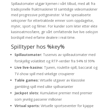
Spillautomater utgjør kjernen i vårt tilbud, med alt fra
tradisjonelle fruktmaskiner til samtidige videomaskiner
med progressive pottgevinster. Vi har spesialiserte
seksjoner for ettertraktede emner som oppdagelse,
myter, sport og filmer. For kunder som leter etter ekte
kasinoatmosfære, gir vårt omfattende live live-seksjon
bordspill med erfarne dealere i real-time.
Spilltyper hos %key%
Spillautomater:
Tusenvis av spilleautomater med
forskjellig volatilitet og RTP-verdier fra 94% til 99%
Live live-kasino:
Tjueen, roulette-spill, baccarat og
TV-show spill med virkelige croupierer
Table games:
Virtuelle utgaver av klassiske
gambling-spill med ulike spillvarianter
Jackpot slots:
Kumulative premier med premier
som jevnlig passerer millioner
Virtual sports:
Virtuelle sportseventer for kjappe