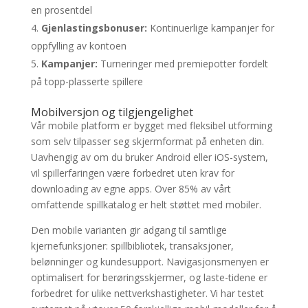
en prosentdel
Gjenlastingsbonuser:
Kontinuerlige kampanjer for
oppfylling av kontoen
Kampanjer:
Turneringer med premiepotter fordelt
på topp-plasserte spillere
Mobilversjon og tilgjengelighet
Vår mobile platform er bygget med fleksibel utforming
som selv tilpasser seg skjermformat på enheten din.
Uavhengig av om du bruker Android eller iOS-system,
vil spillerfaringen være forbedret uten krav for
downloading av egne apps. Over 85% av vårt
omfattende spillkatalog er helt støttet med mobiler.
Den mobile varianten gir adgang til samtlige
kjernefunksjoner: spillbibliotek, transaksjoner,
belønninger og kundesupport. Navigasjonsmenyen er
optimalisert for berøringsskjermer, og laste-tidene er
forbedret for ulike nettverkshastigheter. Vi har testet