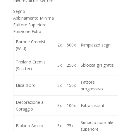
favorevoli nel settore.
Segno
Abbinamento Minima
Fattore Superiore
Funzione Extra
Barone Cremisi
2x
500x
Rimpiazzo segni
(Wild)
Triplano Cremisi
3x
250x
Sblocca giri gratis
(Scatter)
Fattore
Elica d’Oro
3x
150x
progressivo
Decorazione al
3x
100x
Extra instant
Coraggio
Simbolo normale
Biplano Amico
3x
75x
superiore