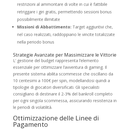
restrizioni al ammontare di volte in cui è fattibile
retriggare i giri gratis, permettendo sessioni bonus
possibilmente illimitate
Missioni di Abbattimento:
Target aggiuntivi che,
nel caso realizzati, raddoppiano le vincite totalizzate
nella periodo bonus
Strategie Avanzate per Massimizzare le Vittorie
L‘ gestione del budget rappresenta l’elemento
essenziale per ottimizzare l’avventura di gaming. Il
presente sistema abilita scommesse che oscillano da
10 centesimi a 100€ per spin, modellandosi quindi a
tipologie di giocatori diversificati. Gli specialisti
consigliano di destinare il 2-3% del bankroll completo
per ogni singola scommessa, assicurando resistenza in
le periodi di volatilità.
Ottimizzazione delle Linee di
Pagamento