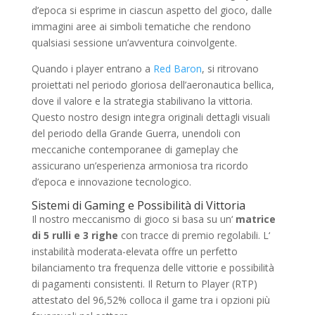
d’epoca si esprime in ciascun aspetto del gioco, dalle
immagini aree ai simboli tematiche che rendono
qualsiasi sessione un’avventura coinvolgente.
Quando i player entrano a
Red Baron
, si ritrovano
proiettati nel periodo gloriosa dell’aeronautica bellica,
dove il valore e la strategia stabilivano la vittoria.
Questo nostro design integra originali dettagli visuali
del periodo della Grande Guerra, unendoli con
meccaniche contemporanee di gameplay che
assicurano un’esperienza armoniosa tra ricordo
d’epoca e innovazione tecnologico.
Sistemi di Gaming e Possibilità di Vittoria
Il nostro meccanismo di gioco si basa su un‘
matrice
di 5 rulli e 3 righe
con tracce di premio regolabili. L‘
instabilità moderata-elevata offre un perfetto
bilanciamento tra frequenza delle vittorie e possibilità
di pagamenti consistenti. Il Return to Player (RTP)
attestato del 96,52% colloca il game tra i opzioni più