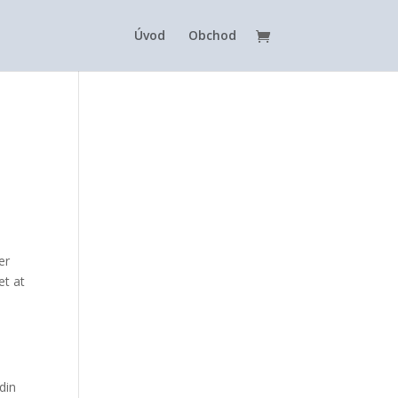
Úvod
Obchod
er
et at
 din