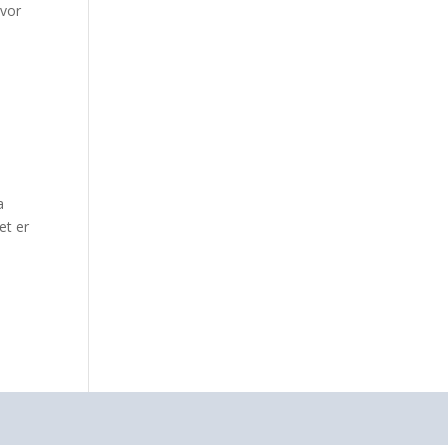
hvor
a
et er