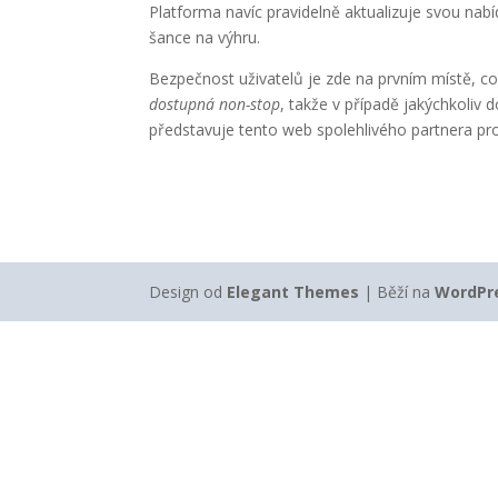
Platforma navíc pravidelně aktualizuje svou nabí
šance na výhru.
Bezpečnost uživatelů je zde na prvním místě, což
dostupná non-stop
, takže v případě jakýchkoli
představuje tento web spolehlivého partnera pro 
Design od
Elegant Themes
| Běží na
WordPr