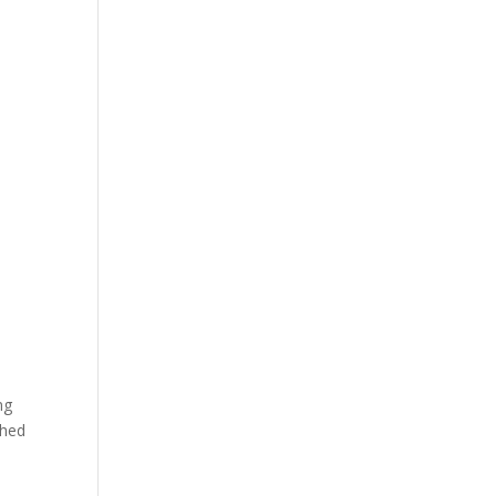
ng
nhed