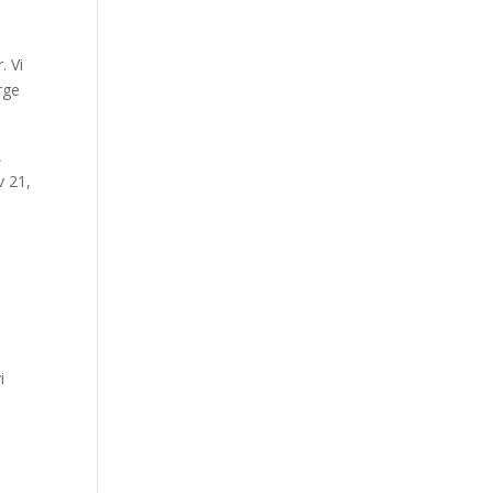
. Vi
rge
,
v 21,
i