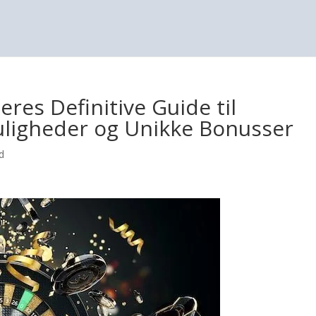
eres Definitive Guide til
uligheder og Unikke Bonusser
d