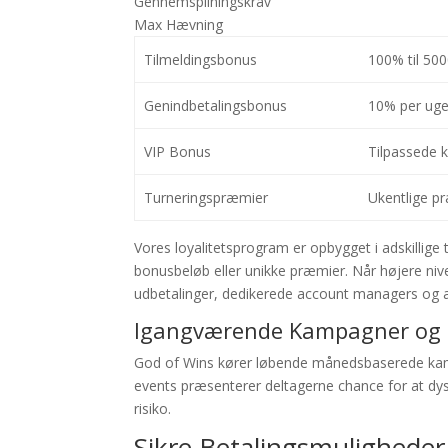
Gennemspilningskrav
Max Hævning
Tilmeldingsbonus
100% til 50
Genindbetalingsbonus
10% per uge
VIP Bonus
Tilpassede 
Turneringspræmier
Ukentlige p
Vores loyalitetsprogram er opbygget i adskillige 
bonusbeløb eller unikke præmier. Når højere nive
udbetalinger, dedikerede account managers og a
Igangværende Kampagner og 
God of Wins kører løbende månedsbaserede kam
events præsenterer deltagerne chance for at dys
risiko.
Sikre Betalingsmuligheder