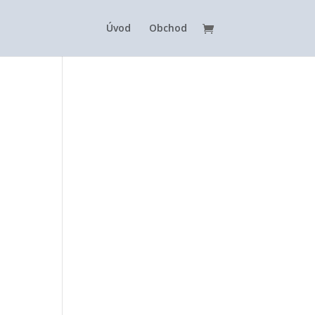
Úvod
Obchod