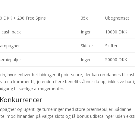
00 DKK + 200 Free Spins
35x
Ubegrænset
 cash back
Ingen
10000 DKK
kampagner
Skifter
Skifter
ræmiepuljer
Ingen
50000 DKK
trin, hvor enhver bet bidrager til pointscore, der kan omdannes til cas
au du kommer til, jo endnu flere benefits åbner du op, inklusive hurt
dgang til særlige arrangementer.
Konkurrencer
pagner og ugentlige turneringer med store præmiepuljer. Sådanne
te imod hinanden på valgte slots og få bonus udbetalinger uden ekst