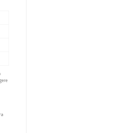
h
igere
ra