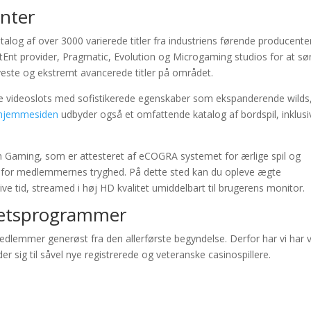
enter
alog af over 3000 varierede titler fra industriens førende producenter
nt provider, Pragmatic, Evolution og Microgaming studios for at sø
e nyeste og ekstremt avancerede titler på området.
 nye videoslots med sofistikerede egenskaber som ekspanderende wilds
hjemmesiden
udbyder også et omfattende katalog af bordspil, inklusi
on Gaming, som er attesteret af eCOGRA systemet for ærlige spil og
ng for medlemmernes tryghed. På dette sted kan du opleve ægte
ive tid, streamed i høj HD kvalitet umiddelbart til brugerens monitor.
tetsprogrammer
dlemmer generøst fra den allerførste begyndelse. Derfor har vi har v
r sig til såvel nye registrerede og veteranske casinospillere.