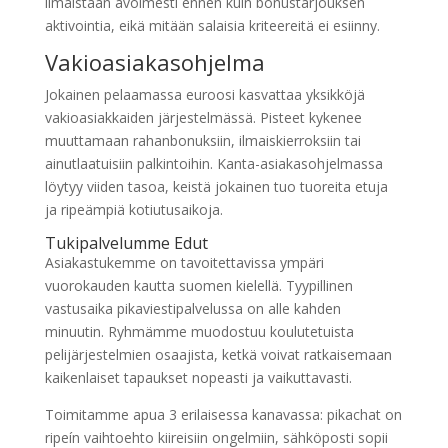
ilmaistaan avoimesti ennen kuin bonustarjouksen
aktivointia, eikä mitään salaisia kriteereitä ei esiinny.
Vakioasiakasohjelma
Jokainen pelaamassa euroosi kasvattaa yksikköjä
vakioasiakkaiden järjestelmässä. Pisteet kykenee
muuttamaan rahanbonuksiin, ilmaiskierroksiin tai
ainutlaatuisiin palkintoihin. Kanta-asiakasohjelmassa
löytyy viiden tasoa, keistä jokainen tuo tuoreita etuja
ja ripeämpiä kotiutusaikoja.
Tukipalvelumme Edut
Asiakastukemme on tavoitettavissa ympäri
vuorokauden kautta suomen kielellä. Tyypillinen
vastusaika pikaviestipalvelussa on alle kahden
minuutin. Ryhmämme muodostuu koulutetuista
pelijärjestelmien osaajista, ketkä voivat ratkaisemaan
kaikenlaiset tapaukset nopeasti ja vaikuttavasti.
Toimitamme apua 3 erilaisessa kanavassa: pikachat on
ripeín vaihtoehto kiireisiin ongelmiin, sähköposti sopii