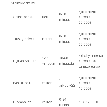
Minimi/Maksimi
kymmenen
0-30
Online-pankit
Heti
euroa /
minuutin
50,000€
kymmenen
0-30
Trustly-palvelu
Instant
euroa /
minuutin
50,000€
kaksikymmentä
5-15
30-60
Digitaalivaluutat
euroa / 100
minuutin
minuuttia
tuhatta euroa
kymmenen
1-3
Pankkikortit
Välitön
euroa /
arkipäivää
10,000€
0-24
E-lompakot
Välitön
10€ / 25 000 €
tunnin