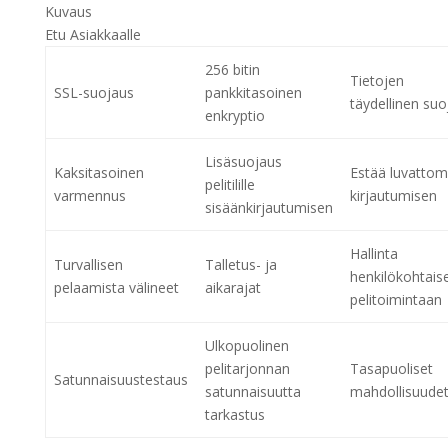
Kuvaus
Etu Asiakkaalle
256 bitin
Tietojen
SSL-suojaus
pankkitasoinen
täydellinen suo
enkryptio
Lisäsuojaus
Kaksitasoinen
Estää luvatto
pelitilille
varmennus
kirjautumisen
sisäänkirjautumisen
Hallinta
Turvallisen
Talletus- ja
henkilökohtais
pelaamista välineet
aikarajat
pelitoimintaan
Ulkopuolinen
pelitarjonnan
Tasapuoliset
Satunnaisuustestaus
satunnaisuutta
mahdollisuude
tarkastus