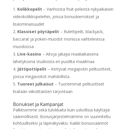
Kolikkopelit
– Vanhoista fruit-peleistä nykyaikaisiin
videokolikkopeleihin, joissa bonuskierrokset ja
lisäominaisuudet
Klassiset pöytäpelit
– Rulettipelit, blackjack,
baccarat ja pokeri-muodot monissa vaihtelevissa
muodoissa
Live-kasino
– Aitoja jakajia reaaliaikaisena
lähetyksenä studioista eri puolilta maailmaa
Jättipottipelit
– Kertyvät megapotin pelituotteet,
joissa megavoitot mahdollista
Tuoreet julkaisut
– Tuoreimmat pelituotteet
lisätään viikoittaisten tarjontaan
Bonukset ja Kampanjat
Palkitsemme sekä tulokkaita kuin uskollisia käyttäjiä
säännöllisesti. Bonusjärjestelmämme on suunniteltu
kohtuulliseksi ja läpinäkyväksi. Kaikki bonussäännöt