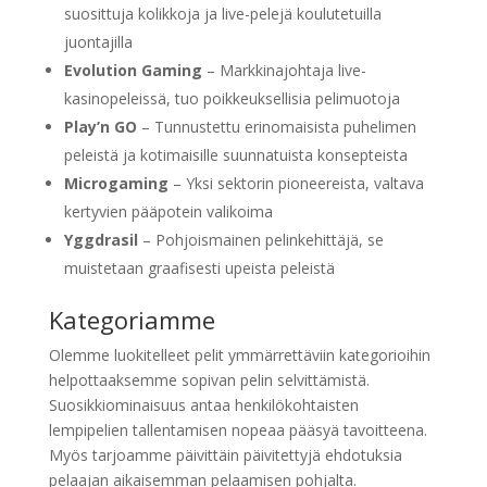
suosittuja kolikkoja ja live-pelejä koulutetuilla
juontajilla
Evolution Gaming
– Markkinajohtaja live-
kasinopeleissä, tuo poikkeuksellisia pelimuotoja
Play’n GO
– Tunnustettu erinomaisista puhelimen
peleistä ja kotimaisille suunnatuista konsepteista
Microgaming
– Yksi sektorin pioneereista, valtava
kertyvien pääpotein valikoima
Yggdrasil
– Pohjoismainen pelinkehittäjä, se
muistetaan graafisesti upeista peleistä
Kategoriamme
Olemme luokitelleet pelit ymmärrettäviin kategorioihin
helpottaaksemme sopivan pelin selvittämistä.
Suosikkiominaisuus antaa henkilökohtaisten
lempipelien tallentamisen nopeaa pääsyä tavoitteena.
Myös tarjoamme päivittäin päivitettyjä ehdotuksia
pelaajan aikaisemman pelaamisen pohjalta.