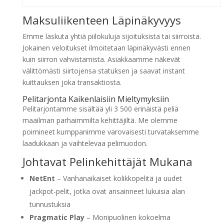
Maksuliikenteen Läpinäkyvyys
Emme laskuta yhtiä piilokuluja sijoituksista tai siirroista.
Jokainen veloitukset ilmoitetaan läpinäkyvästi ennen
kuin siirron vahvistamista. Asiakkaamme näkevät
välittömästi siirtojensa statuksen ja saavat instant
kuittauksen joka transaktiosta.
Pelitarjonta Kaikenlaisiin Mieltymyksiin
Pelitarjontamme sisältää yli 3 500 erinäistä peliä
maailman parhaimmilta kehittäjiltä. Me olemme
poimineet kumppanimme varovaisesti turvataksemme
laadukkaan ja vaihtelevaa pelimuodon.
Johtavat Pelinkehittäjät Mukana
NetEnt
– Vanhanaikaiset kolikkopelitä ja uudet
jackpot-pelit, jotka ovat ansainneet lukuisia alan
tunnustuksia
Pragmatic Play
– Monipuolinen kokoelma