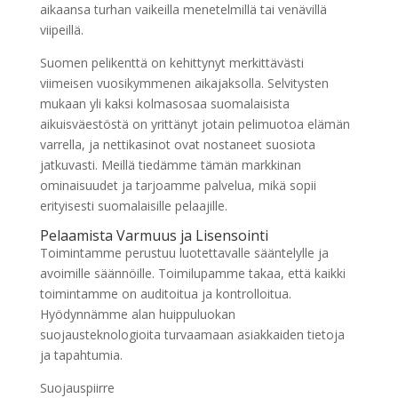
aikaansa turhan vaikeilla menetelmillä tai venävillä
viipeillä.
Suomen pelikenttä on kehittynyt merkittävästi
viimeisen vuosikymmenen aikajaksolla. Selvitysten
mukaan yli kaksi kolmasosaa suomalaisista
aikuisväestöstä on yrittänyt jotain pelimuotoa elämän
varrella, ja nettikasinot ovat nostaneet suosiota
jatkuvasti. Meillä tiedämme tämän markkinan
ominaisuudet ja tarjoamme palvelua, mikä sopii
erityisesti suomalaisille pelaajille.
Pelaamista Varmuus ja Lisensointi
Toimintamme perustuu luotettavalle sääntelylle ja
avoimille säännöille. Toimilupamme takaa, että kaikki
toimintamme on auditoitua ja kontrolloitua.
Hyödynnämme alan huippuluokan
suojausteknologioita turvaamaan asiakkaiden tietoja
ja tapahtumia.
Suojauspiirre