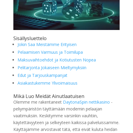
Sisällysluettelo
Jokin Saa Meistämme Erityisen
Pelaamisen Varmuus ja Toimilupa
Maksuvaihtoehdot ja Kotiutusten Nopea
Pelitarjonta Jokaiseen Mieltymyksiin
Edut ja Tarjouskampanjat
Asiakastukemme Ylivoimaisuus
Mikä Luo Meidät Ainutlaatuisen
Olemme me rakentaneet
DaytonaSpin nettikasino
-
peliympäristön täyttämään modernin pelaajan
vaatimuksiin. Keskitymme varsinkin vauhtiin,
käytettävyyteen ja selkeyteen kaikissa palveluissamme.
Käyttäjämme arvostavat tätä, että eivät kuluta heidän