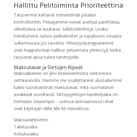
Hallittu Pelitoiminta Prioriteettina
Tarjoamme kattavat menetelmät pelailun
kontrollointiin. Pelaajamme voivat asettaa päivittäisiä,
viikoittaisia tai kuukausi- talletuslimittejä. Lisäksi
toimitamme option pelikatkoihin ja lopulliseen omasta
sulkemisesta jos tarvetta. Yhteistyökumppanimme
ovat huippuluokan hallitun pelaamista yhteisöjä, ketkä
tarjoavat apua tukea tarvitsijoille.
Maksutavat ja Siirtojen Ripeät
Maksuliikenne on yksi keskeisimmistä sektoreista
nettikasinolla. Olemme me sisällyttäneet alustallemme
kaikki suosituimmat maksutavat, mitä suomalaiset
asiakkaat soveltavat. Siirtopyyntöjen käsittelyaika on
toimialan sulavimpia – useissa skenaarioissa rahat
ovat käyttäjän tilillä alle 60 minuutissa.
Maksuvaihtoehto
Talletusaika
Kotiutusaika