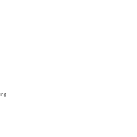
ming
é