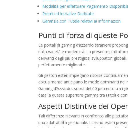
Modalità per effettuare Pagamento Disponibil
Premi ed Iniziative Dedicate
Garanzia con Tutela relativi ai Informazioni
Punti di forza di queste Po
Le portali di gaming d’azzardo straniere propong
dalla varietà e modernità. La presente piattafo
derivanti dagli più prestigiosi sviluppatori global
perfettamente migliorate.
Gli gestori esteri impiegano risorse continuame
abitualmente anticipano le mode dominanti nel me
Gaming d’Azzardo, sopra del 60 percento tra i g
data la questa superiore gamma tra i titoli e con
Aspetti Distintive dei Oper
Tali differenze rilevanti in confronto alle piatta
una adattabilità gestionale. I casinò esteri pres