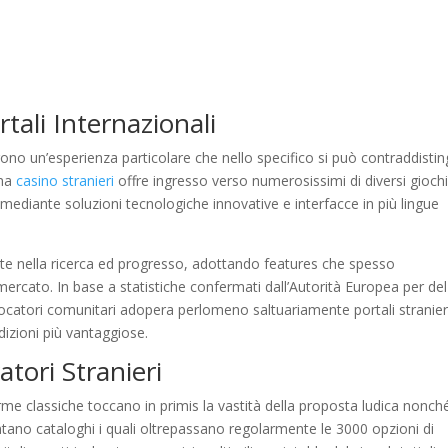
i
rtali Internazionali
ono un’esperienza particolare che nello specifico si può contraddisti
rma
casino stranieri
offre ingresso verso numerosissimi di diversi gioch
i, mediante soluzioni tecnologiche innovative e interfacce in più lingue
nte nella ricerca ed progresso, adottando features che spesso
rcato. In base a statistiche confermati dall’Autorità Europea per del
iocatori comunitari adopera perlomeno saltuariamente portali stranie
dizioni più vantaggiose.
atori Stranieri
forme classiche toccano in primis la vastità della proposta ludica nonch
entano cataloghi i quali oltrepassano regolarmente le 3000 opzioni di