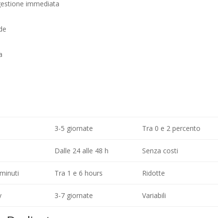
gestione immediata
ide
a
3-5 giornate
Tra 0 e 2 percento
Dalle 24 alle 48 h
Senza costi
 minuti
Tra 1 e 6 hours
Ridotte
y
3-7 giornate
Variabili