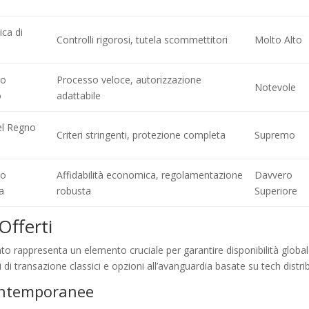
ca di
Controlli rigorosi, tutela scommettitori
Molto Alto
io
Processo veloce, autorizzazione
Notevole
o
adattabile
el Regno
Criteri stringenti, protezione completa
Supremo
io
Affidabilità economica, regolamentazione
Davvero
a
robusta
Superiore
Offerti
ento rappresenta un elemento cruciale per garantire disponibilità global
di transazione classici e opzioni all’avanguardia basate su tech distrib
Contemporanee