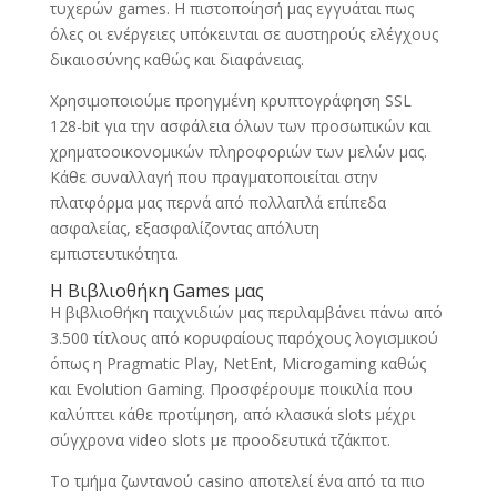
τυχερών games. Η πιστοποίησή μας εγγυάται πως
όλες οι ενέργειες υπόκεινται σε αυστηρούς ελέγχους
δικαιοσύνης καθώς και διαφάνειας.
Χρησιμοποιούμε προηγμένη κρυπτογράφηση SSL
128-bit για την ασφάλεια όλων των προσωπικών και
χρηματοοικονομικών πληροφοριών των μελών μας.
Κάθε συναλλαγή που πραγματοποιείται στην
πλατφόρμα μας περνά από πολλαπλά επίπεδα
ασφαλείας, εξασφαλίζοντας απόλυτη
εμπιστευτικότητα.
Η Βιβλιοθήκη Games μας
Η βιβλιοθήκη παιχνιδιών μας περιλαμβάνει πάνω από
3.500 τίτλους από κορυφαίους παρόχους λογισμικού
όπως η Pragmatic Play, NetEnt, Microgaming καθώς
και Evolution Gaming. Προσφέρουμε ποικιλία που
καλύπτει κάθε προτίμηση, από κλασικά slots μέχρι
σύγχρονα video slots με προοδευτικά τζάκποτ.
Το τμήμα ζωντανού casino αποτελεί ένα από τα πιο