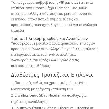
Το πρόγραμμα επιβράβευσης VIP μας διαθέτει επτά
επίπεδα, από Bronze μέχρι Diamond Elite. Κάθε
στοίχημα συλλέγει πόντους που μετατρέπονται σε
cashback, αποκλειστικά επιβραβεύσεις και
προσωπικούς managers λογαριασμού για τα ανώτερα
επίπεδα.
Τρόποι Πληρωμής καθώς και Αναλήψεων
Υποστηρίζουμε μεγάλο φάσμα τραπεζικών επιλογών
προσαρμοσμένων στην ελληνική αγορά. Οι καταθέσεις
επεξεργάζονται άμεσα, ενώ οι αναλήψεις
ολοκληρώνονται εντός 24-48 ωρών για τις
περισσότερες μεθόδους.
Διαθέσιμες Τραπεζικές Επιλογές
Πιστωτικές καθώς και χρεωστικές κάρτες (Visa,
Mastercard) με ελάχιστη κατάθεση €10
E-wallets όπως Skrill, Neteller και ecoPayz για
ταχύτερες συναλλαγές
Κρυπτονομίσματα (Bitcoin, Ethereum, Litecoin) με