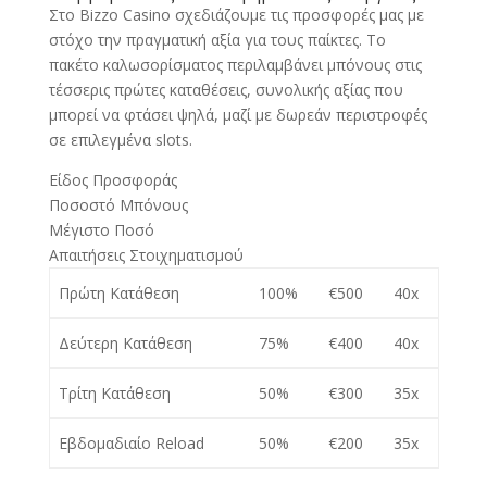
Στο Bizzo Casino σχεδιάζουμε τις προσφορές μας με
στόχο την πραγματική αξία για τους παίκτες. Το
πακέτο καλωσορίσματος περιλαμβάνει μπόνους στις
τέσσερις πρώτες καταθέσεις, συνολικής αξίας που
μπορεί να φτάσει ψηλά, μαζί με δωρεάν περιστροφές
σε επιλεγμένα slots.
Είδος Προσφοράς
Ποσοστό Μπόνους
Μέγιστο Ποσό
Απαιτήσεις Στοιχηματισμού
Πρώτη Κατάθεση
100%
€500
40x
Δεύτερη Κατάθεση
75%
€400
40x
Τρίτη Κατάθεση
50%
€300
35x
Εβδομαδιαίο Reload
50%
€200
35x