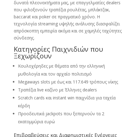
δυνατά πλεονεκτήματα μας, με επαγγελματίες dealers
που φιλοξενούν τραπέζια ρουλέτας, μπλάκτζακ,
baccarat και poker σε πραγματικό χρόνο. Η
τεχνολογία streaming υψηλής ανάλυσης διασφαλίζει
απρόσκοπτη εμπειρία ακόμα και σε χαμηλές ταχύτητες
σύνδεσης.
Κατηγορίες Παιχνιδιών που
Ξεχωρίζουν
Κουλοχέρηδες με θέματα από την ελληνική
μυθολογία και τον αρχαίο πολιτισμό
Megaways slots με έως και 117.649 τρόπους νίκης
Τραπέζια live καζίνο με Έλληνες dealers
Scratch cards και instant win παιχνίδια για ταχεία
κέρδη
Προοδευτικά jackpots που ξεπερνούν τα 2
εκατομμύρια ευρώ
Επιβραβεύσεις και Διαφημιστικές Ενέργειες