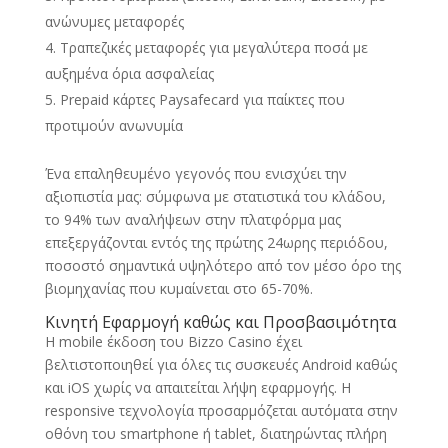
ανώνυμες μεταφορές
Τραπεζικές μεταφορές για μεγαλύτερα ποσά με
αυξημένα όρια ασφαλείας
Prepaid κάρτες Paysafecard για παίκτες που
προτιμούν ανωνυμία
Ένα επαληθευμένο γεγονός που ενισχύει την
αξιοπιστία μας: σύμφωνα με στατιστικά του κλάδου,
το 94% των αναλήψεων στην πλατφόρμα μας
επεξεργάζονται εντός της πρώτης 24ωρης περιόδου,
ποσοστό σημαντικά υψηλότερο από τον μέσο όρο της
βιομηχανίας που κυμαίνεται στο 65-70%.
Κινητή Εφαρμογή καθώς και Προσβασιμότητα
Η mobile έκδοση του Bizzo Casino έχει
βελτιστοποιηθεί για όλες τις συσκευές Android καθώς
και iOS χωρίς να απαιτείται λήψη εφαρμογής. Η
responsive τεχνολογία προσαρμόζεται αυτόματα στην
οθόνη του smartphone ή tablet, διατηρώντας πλήρη