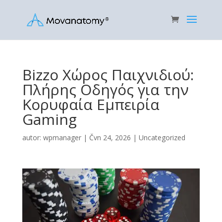
Bizzo Χώρος Παιχνιδιού:
Πλήρης Οδηγός για την
Κορυφαία Εμπειρία
Gaming
autor:
wpmanager
|
Čvn 24, 2026
|
Uncategorized