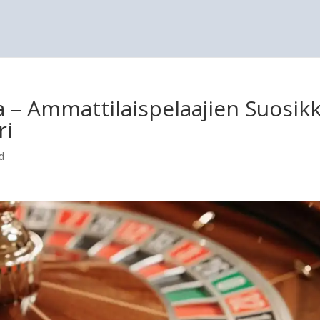
a – Ammattilaispelaajien Suosikk
ri
d