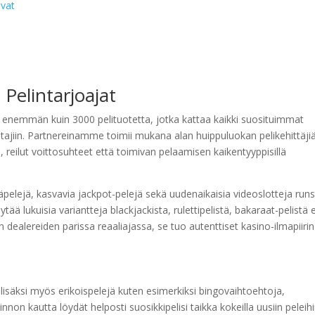
uvat
 Pelintarjoajat
a enemmän kuin 3000 pelituotetta, jotka kattaa kaikki suosituimmat
astajiin. Partnereinamme toimii mukana alan huippuluokan pelikehittäji
, reilut voittosuhteet että toimivan pelaamisen kaikentyyppisillä
mäpelejä, kasvavia jackpot-pelejä sekä uudenaikaisia videoslotteja runs
tää lukuisia variantteja blackjackista, rulettipelistä, bakaraat-pelistä 
n dealereiden parissa reaaliajassa, se tuo autenttiset kasino-ilmapiirin
isäksi myös erikoispelejä kuten esimerkiksi bingovaihtoehtoja,
innon kautta löydät helposti suosikkipelisi taikka kokeilla uusiin peleihi