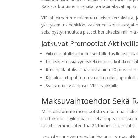
Kaikista bonustemme sisältää läpinäkyvät läpisvir
VIP-ohjelmamme rakentuu useista kerroksista, ja 
yksityisen tukihenkilön, kasvaneet kotiutusrajat 
sekä pystyt muuttaa pisteet bonukseksi mihin ai
Jatkuvat Promootiot Aktiiveille
Viikon lisätalletusbonukset tallettaville asiakkai
Ilmaiskierroksia vyöhykekohtaisiin kolikkopelei
Rahanpalautukset häviöistä aina 20 prosentin
Kilpailut ja tapahtuma suurilla palkintopooleilla
Syntymäpäivälahjaset VIP-asiakkaille
Maksuvaihtoehdot Sekä Ra
Mahdollistamme monipuolista valikoimaa maksut
luottokortit, digilompakot sekä nopeat maksut löy
tavoittelemme toteuttaa 24 tunnin sisään vahvis
Nostolimiitit ovat toimialan hyvät, ja VIP-asia