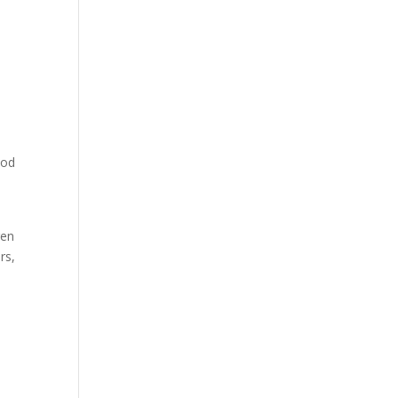
bod
gen
rs,