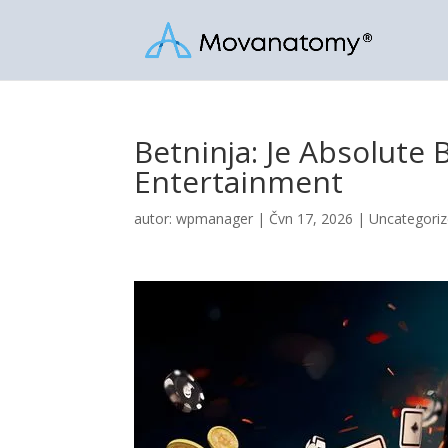
Betninja: Je Absolute
Entertainment
autor:
wpmanager
|
Čvn 17, 2026
|
Uncategori