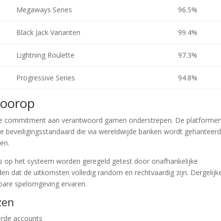
Megaways Series
96.5%
Black Jack Varianten
99.4%
Lightning Roulette
97.3%
Progressive Series
94.8%
 Voorop
onze commitment aan verantwoord gamen onderstrepen. De platforme
de beveiligingsstandaard die via wereldwijde banken wordt gehanteerd
gen.
es op het systeem worden geregeld getest door onafhankelijke
en dat de uitkomsten volledig random en rechtvaardig zijn. Dergelijk
wbare spelomgeving ervaren.
zen
eerde accounts