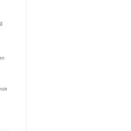
ng
en.
loze