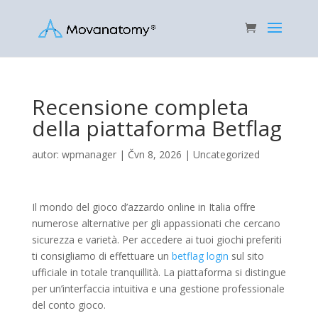
Recensione completa
della piattaforma Betflag
autor:
wpmanager
|
Čvn 8, 2026
|
Uncategorized
Il mondo del gioco d’azzardo online in Italia offre
numerose alternative per gli appassionati che cercano
sicurezza e varietà. Per accedere ai tuoi giochi preferiti
ti consigliamo di effettuare un
betflag login
sul sito
ufficiale in totale tranquillità. La piattaforma si distingue
per un’interfaccia intuitiva e una gestione professionale
del conto gioco.