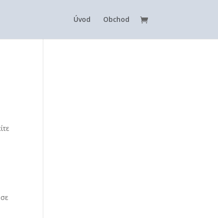
Úvod
Obchod
5
ίτε
 σε